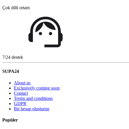
Çok dilli ortam
7/24 destek
SUPA24
About us
Exclusively coming soon
Contact
Terms and conditions
GDPR
Bir hesap oluşturun
Popüler