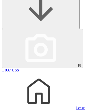
18
1 037 US$
Lease