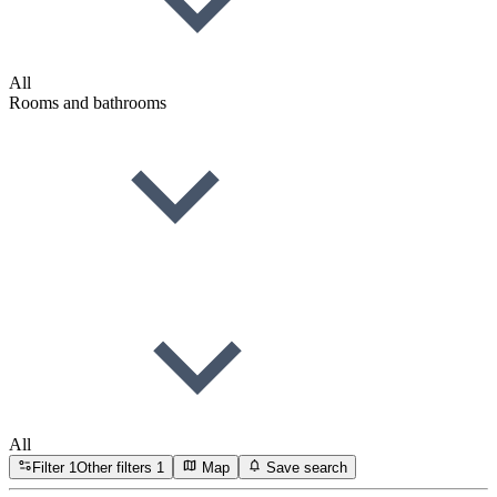
All
Rooms and bathrooms
All
Filter
1
Other filters
1
Map
Save search