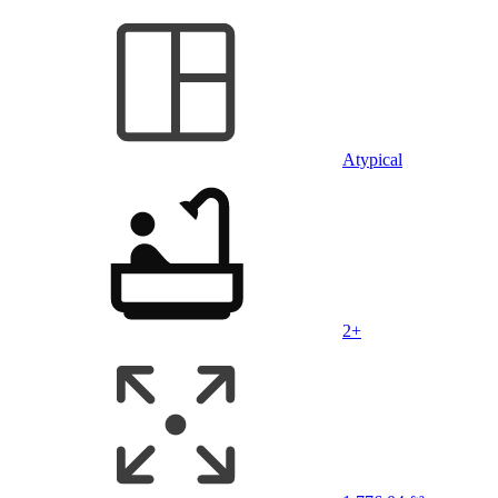
Atypical
2+