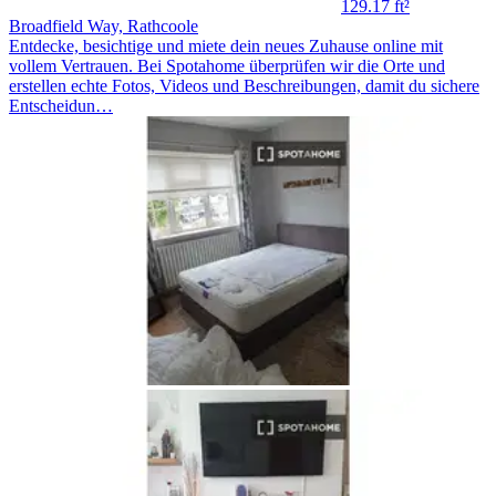
129.17 ft²
Broadfield Way, Rathcoole
Entdecke, besichtige und miete dein neues Zuhause online mit
vollem Vertrauen. Bei Spotahome überprüfen wir die Orte und
erstellen echte Fotos, Videos und Beschreibungen, damit du sichere
Entscheidun…