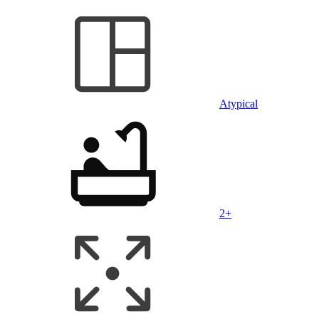
Atypical
2+