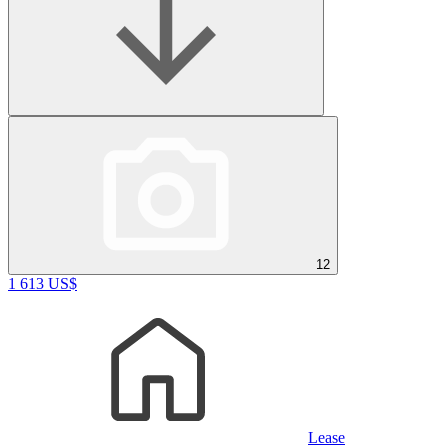
12
1 613 US$
Lease