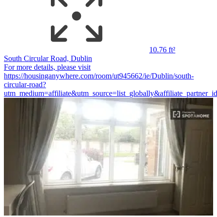
10.76 ft²
South Circular Road, Dublin
For more details, please visit
https://housinganywhere.com/room/ut945662/ie/Dublin/south-
circular-road?
utm_medium=affiliate&utm_source=list_globally&affiliate_partne