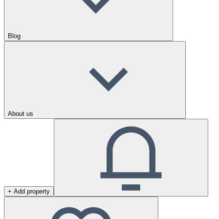
Blog
About us
+ Add property