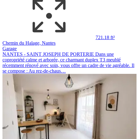
721.18 ft²
Chemin du Halage, Nantes
Garage
NANTES - SAINT JOSEPH DE PORTERIE Dans une
copropriété calme et arborée, ce charmant duplex T3 meublé
récemment rénové avec soin, vous offre un cadre de vie agréable. Il
se compose : Au rez-de-chaus…