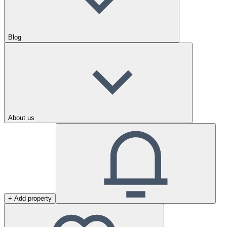
Blog
About us
+ Add property