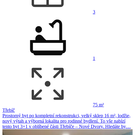
3
1
75 m²
Třebíč
Prostorný byt po kompletní rekonstrukci, velký sklep 16 m², lodžie,
nový výtah a výborná lokalita pro rodinné bydlení. To vše nabízí
tento byt 3+1 v oblíbené části Třebíče – Nové Dvory. Hledáte by…