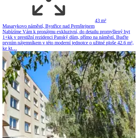
43 m²
Masarykovo náměstí, Bystřice nad Pernštejnem
Nabízíme Vám k pronájmu exkluzivní, do detailu promyšlený byt
1+kk v prestižní rezidenci Panský dům, přímo na náměstí. Buďte
prvním nájemníkem v této moderní jednotce o užitné ploše 42.6 m²,
ke kt…