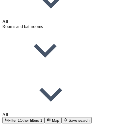
All
Rooms and bathrooms
All
Filter
1
Other filters
1
Map
Save search