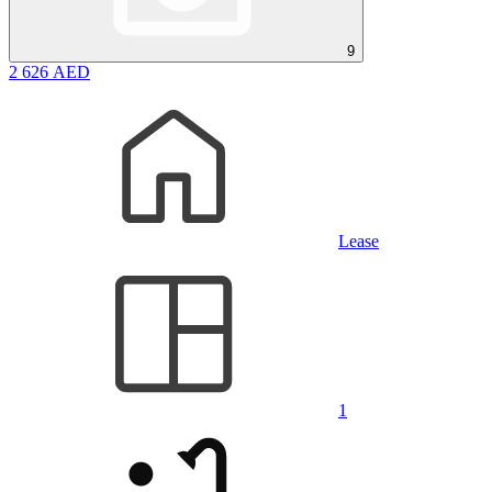
9
2 626 AED
Lease
1