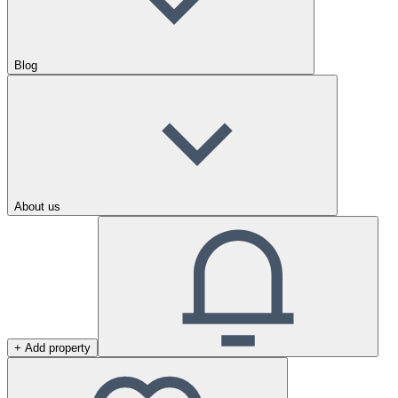
Blog
About us
+ Add property