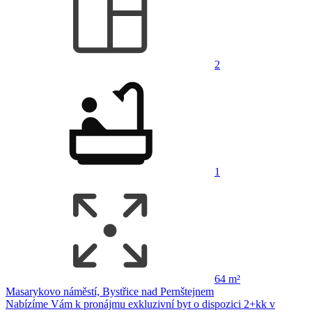
2
1
64 m²
Masarykovo náměstí, Bystřice nad Pernštejnem
Nabízíme Vám k pronájmu exkluzivní byt o dispozici 2+kk v