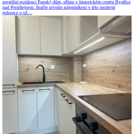
prestižní rezidenci Panský dům, přímo v historickém centru Bystřice
nad Pernštejnem. Buďte prvním nájemníkem v této moderní
jednotce o už…