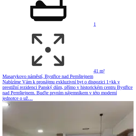
1
41 m²
Masarykovo náměstí, Bystřice nad Pernštejnem
Nabízíme Vám k pronájmu exkluzivní byt o dispozici 1+kk v
prestižní rezidenci Panský dům, přímo v historickém centru Bystřice
nad Pernštejnem. Buďte prvním nájemníkem v této moderní
jednotce o už…