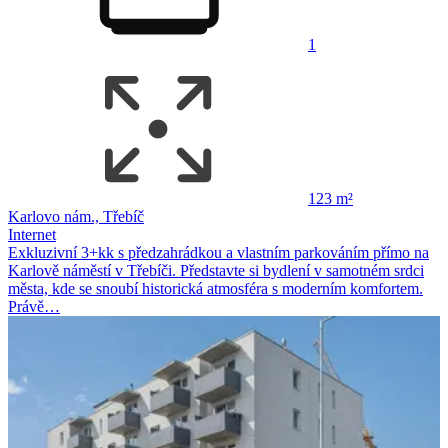
1
123 m²
Karlovo nám., Třebíč
Internet
Exkluzivní 3+kk s předzahrádkou a vlastním parkováním přímo na
Karlově náměstí v Třebíči. Představte si bydlení v samotném srdci
města, kde se snoubí historická atmosféra s moderním komfortem.
Právě…