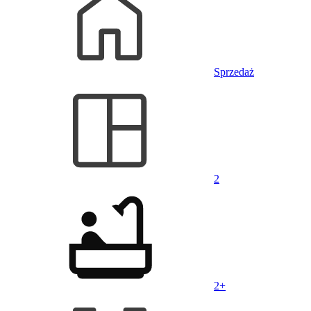
Sprzedaż
2
2+