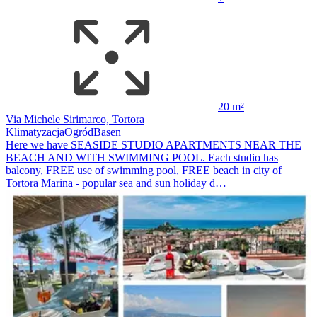
20 m²
Via Michele Sirimarco, Tortora
Klimatyzacja
Ogród
Basen
Here we have SEASIDE STUDIO APARTMENTS NEAR THE
BEACH AND WITH SWIMMING POOL. Each studio has
balcony, FREE use of swimming pool, FREE beach in city of
Tortora Marina - popular sea and sun holiday d…