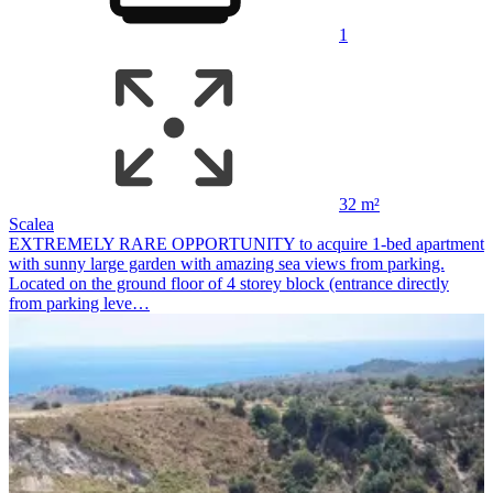
1
32 m²
Scalea
EXTREMELY RARE OPPORTUNITY to acquire 1-bed apartment
with sunny large garden with amazing sea views from parking.
Located on the ground floor of 4 storey block (entrance directly
from parking leve…