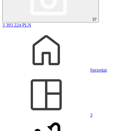
37
3 393 224 PLN
Sprzedaż
3