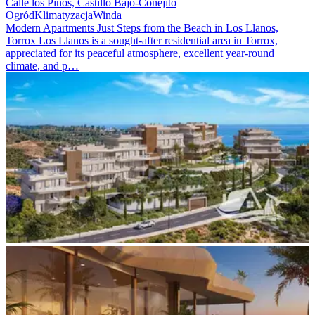
Calle los Pinos, Castillo Bajo-Conejito
Ogród
Klimatyzacja
Winda
Modern Apartments Just Steps from the Beach in Los Llanos,
Torrox Los Llanos is a sought-after residential area in Torrox,
appreciated for its peaceful atmosphere, excellent year-round
climate, and p…