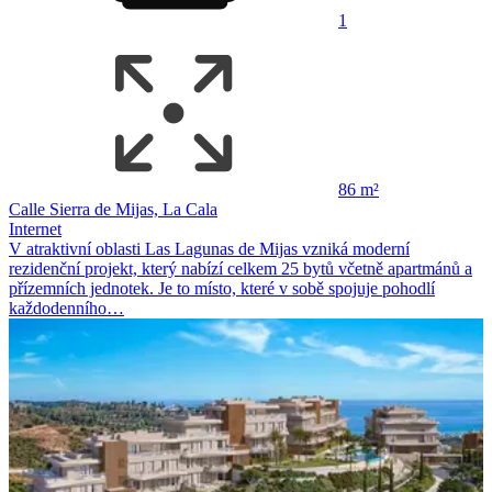
1
86 m²
Calle Sierra de Mijas, La Cala
Internet
V atraktivní oblasti Las Lagunas de Mijas vzniká moderní
rezidenční projekt, který nabízí celkem 25 bytů včetně apartmánů a
přízemních jednotek. Je to místo, které v sobě spojuje pohodlí
každodenního…