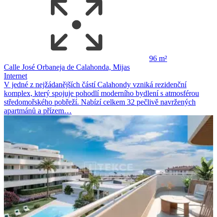
96 m²
Calle José Orbaneja de Calahonda, Mijas
Internet
V jedné z nejžádanějších částí Calahondy vzniká rezidenční
komplex, který spojuje pohodlí moderního bydlení s atmosférou
středomořského pobřeží. Nabízí celkem 32 pečlivě navržených
apartmánů a přízem…