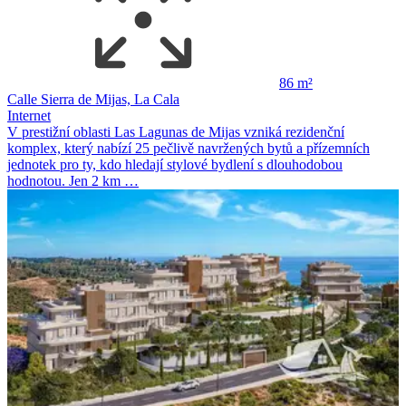
86 m²
Calle Sierra de Mijas, La Cala
Internet
V prestižní oblasti Las Lagunas de Mijas vzniká rezidenční
komplex, který nabízí 25 pečlivě navržených bytů a přízemních
jednotek pro ty, kdo hledají stylové bydlení s dlouhodobou
hodnotou. Jen 2 km …