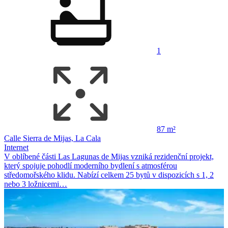
1
87 m²
Calle Sierra de Mijas, La Cala
Internet
V oblíbené části Las Lagunas de Mijas vzniká rezidenční projekt,
který spojuje pohodlí moderního bydlení s atmosférou
středomořského klidu. Nabízí celkem 25 bytů v dispozicích s 1, 2
nebo 3 ložnicemi…