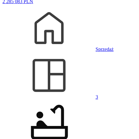
2 285 083 PLN
Sprzedaż
3