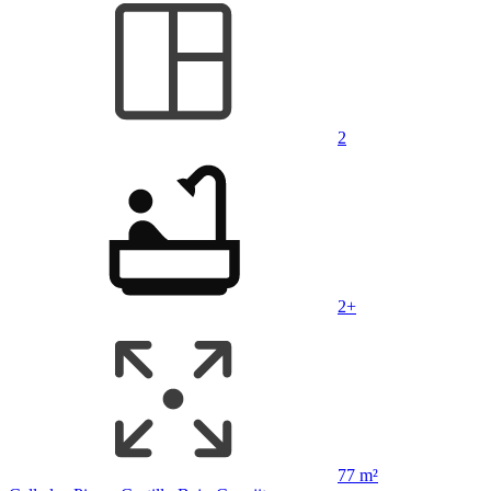
2
2+
77 m²