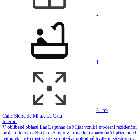
2
1
61 m²
Calle Sierra de Mijas, La Cala
Internet
V oblíbené oblasti Las Lagunas de Mijas vzniká moderní rezidenční
projekt, který nabízí jen 25 bytů v provedení apartmánů i přízemních
jednotek. Je to místo, kde se potkává pohodlné bydlení, středomo…