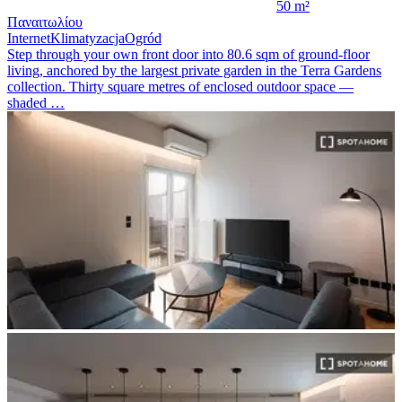
50 m²
Παναιτωλίου
Internet
Klimatyzacja
Ogród
Step through your own front door into 80.6 sqm of ground-floor
living, anchored by the largest private garden in the Terra Gardens
collection. Thirty square metres of enclosed outdoor space —
shaded …