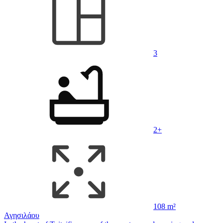
3
2+
108 m²
Αγησιλάου