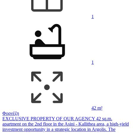
1
1
42 m²
Φορνέζη
EXCLUSIVE PROPERTY OF OUR AGENCY 42 sq.m.
apartment on the 2nd floor in the Asini - Kallithea area, a high-yield
investment opportunity in a strategic location in Argolis. The