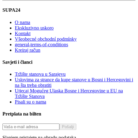
SUPA24
O nama
Ekskluzivno uskoro
Kontakt
Všeobecné obchodní podmínky
general-terms-of-conditions
Kreiraj račun
Savjeti i članci
Tržište stanova u Sarajevu
Uslovima za strance da kupe stanove u Bosni i Hercegovini i
na šta treba obratiti
Utjecaj Mogućeg Ulaska Bosne i Hercegovine u EU na
Tržište Stanova
Pisali su o nama
Pretplata na bilten
Pošalji
Slanjem pristajete na obradu podataka