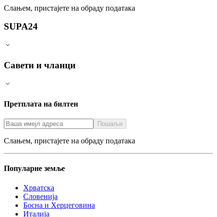
Слањем, пристајете на обраду података
SUPA24
Савети и чланци
Претплата на билтен
Пошаљи
Слањем, пристајете на обраду података
Популарне земље
Хрватска
Словенија
Босна и Херцеговина
Италија