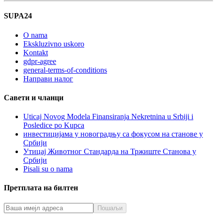
SUPA24
O nama
Ekskluzivno uskoro
Kontakt
gdpr-agree
general-terms-of-conditions
Направи налог
Савети и чланци
Uticaj Novog Modela Finansiranja Nekretnina u Srbiji i
Posledice po Kupca
инвестицијама у новоградњу са фокусом на станове у
Србији
Утицај Животног Стандарда на Тржиште Станова у
Србији
Pisali su o nama
Претплата на билтен
Пошаљи