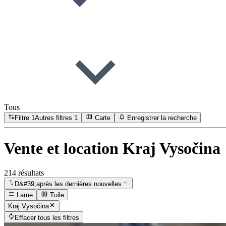
Tous
Filtre
1
Autres filtres
1
Carte
Enregistrer la recherche
Vente et location Kraj Vysočina
214 résultats
D&#39;après les dernières nouvelles
Lame
Tuile
Kraj Vysočina
Effacer tous les filtres