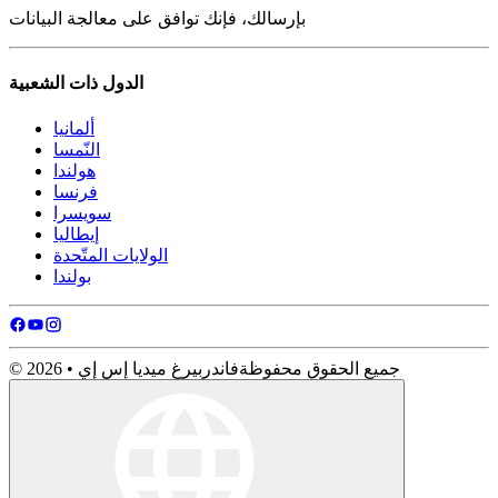
بإرسالك، فإنك توافق على معالجة البيانات
الدول ذات الشعبية
ألمانيا
النّمسا
هولندا
فرنسا
سويسرا
إيطاليا
الولايات المتّحدة
بولندا
© 2026 • جميع الحقوق محفوظة
فاندربيرغ ميديا ​​إس إي