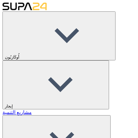
أُوكَازيُون
إيجار
مشاريع التنمية